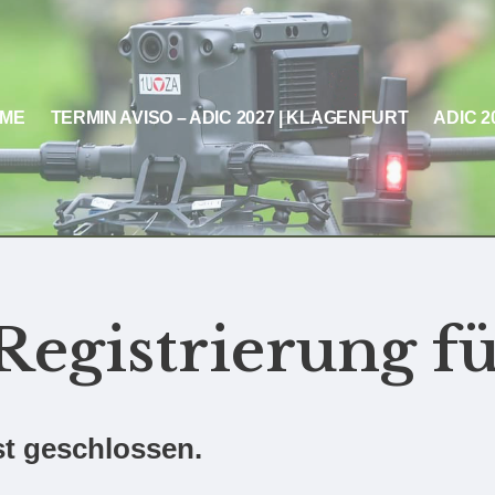
ME
TERMIN AVISO – ADIC 2027 | KLAGENFURT
ADIC 
egistrierung f
st geschlossen.